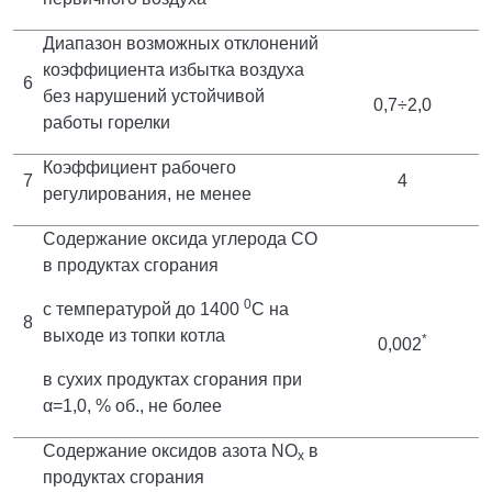
Диапазон возможных отклонений
коэффициента избытка воздуха
6
без нарушений устойчивой
0,7÷2,0
работы горелки
Коэффициент рабочего
7
4
регулирования, не менее
Содержание оксида углерода СО
в продуктах сгорания
0
с температурой до 1400
С на
8
выходе из топки котла
*
0,002
в сухих продуктах сгорания при
α=1,0, % об., не более
Содержание оксидов азота NO
в
x
продуктах сгорания