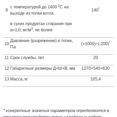
0
с температурой до 1400
С на
*
9
140
выходе из топки котла
в сухих продуктах сгорания при
3
α=1,0, мг/м
, не более
Давление (разрежение) в топке,
*
10
(+1000)÷(-200)
Па
11
Срок службы, лет
20
12
Габаритные размеры Д×Ш×В, мм
1270×540×630
13
Масса, кг
105,4
* конкретные значения параметров определяются в
процессе производства пуско-наладочных работ.