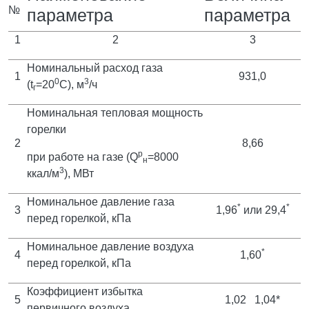
№
параметра
параметра
1
2
3
Номинальный расход газа
1
931,0
0
3
(t
=20
С), м
/ч
г
Номинальная тепловая мощность
горелки
2
8,66
р
при работе на газе (Q
=8000
н
3
ккал/м
), МВт
Номинальное давление газа
*
*
3
1,96
или 29,4
перед горелкой, кПа
Номинальное давление воздуха
*
4
1,60
перед горелкой, кПа
Коэффициент избытка
5
1,02
1,04*
первичного воздуха