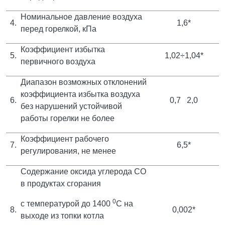
Номинальное давление воздуха
4.
1,6*
перед горелкой, кПа
Коэффициент избытка
5.
1,02÷1,04*
первичного воздуха
Диапазон возможных отклонений
коэффициента избытка воздуха
6.
0,7
2,0
без нарушений устойчивой
работы горелки не более
Коэффициент рабочего
7.
6,5*
регулирования, не менее
Содержание оксида углерода СО
в продуктах сгорания
0
с температурой до 1400
С на
8.
0,002*
выходе из топки котла