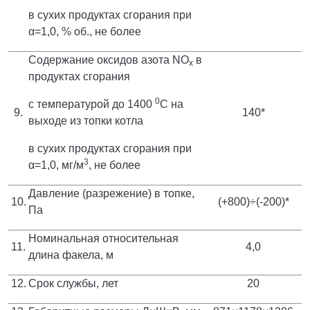
в сухих продуктах сгорания при
α=1,0, % об., не более
Содержание оксидов азота NO
в
x
продуктах сгорания
0
с температурой до 1400
С на
9.
140*
выходе из топки котла
в сухих продуктах сгорания при
3
α=1,0, мг/м
, не более
Давление (разрежение) в топке,
10.
(+800)÷(-200)*
Па
Номинальная относительная
11.
4,0
длина факела, м
12.
Срок службы, лет
20